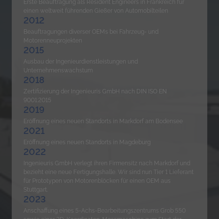
Erste Beauftragung als Resident Engineers in Frankreich für 
einen weltweit führenden Gießer von Automobilteilen
2012
Beauftragungen diverser OEMs bei Fahrzeug- und 
Motorenneuprojekten
2015
Ausbau der Ingenieurdienstleistungen und 
Unternehmenswachstum
2018
Zertifizierung der Ingenieuris GmbH nach DIN ISO EN 
9001:2015
2019
Eröffnung eines neuen Standorts in Markdorf am Bodensee
2021
Eröffnung eines neuen Standorts in Magdeburg
2022
Ingenieuris GmbH verlegt ihren Firmensitz nach Markdorf und 
bezieht eine neue Fertigungshalle. Wir sind nun Tier 1 Lieferant 
für Prototypen von Motorenblöcken für einen OEM aus 
Stuttgart.
2023
Anschaffung eines 5-Achs-Bearbeitungszentrums Grob 550 