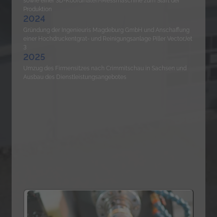
sowie einer 3D-Koordinaten-Messmaschine zum Start der 
Produktion
2024
Gründung der Ingenieuris Magdeburg GmbH und Anschaffung 
einer Hochdruckentgrat- und Reinigungsanlage Piller VectorJet 
3
2025
Umzug des Firmensitzes nach Crimmitschau in Sachsen und 
Ausbau des Dienstleistungsangebotes
Slide 1 of 2